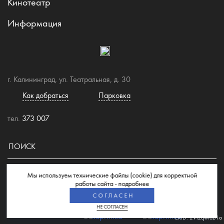
Кинотеатр
Информация
г. Калининград, ул. Театральная, д. 30
Как добраться
Парковка
тел.
373 007
Мы используем технические файлы (cookie) для корректной
© 2026 Торгово-развлекательный центр "Европа"
работы сайта -
подробнее
СОГЛАСЕН
НЕ СОГЛАСЕН
ERID: 2VtzqwfaB1o