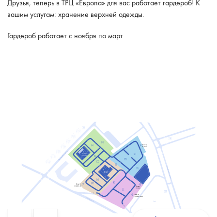
Друзья, теперь в ТРЦ «Европа» для вас работает гардероб! К
вашим услугам: хранение верхней одежды.
Гардероб работает с ноября по март.
Floor 4
Floor 3
Floor 2
Floor 1
Floor 0