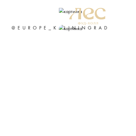
@EUROPE_KALININGRAD
Подробнее
ERID: 2VtzqwfaB1o