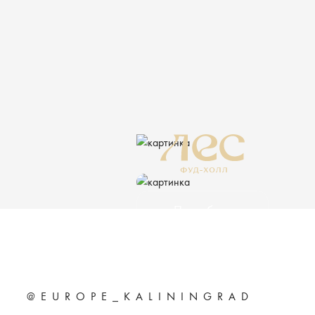
Подробнее
ERID: 2VtzqwfaB1o
@EUROPE_KALININGRAD