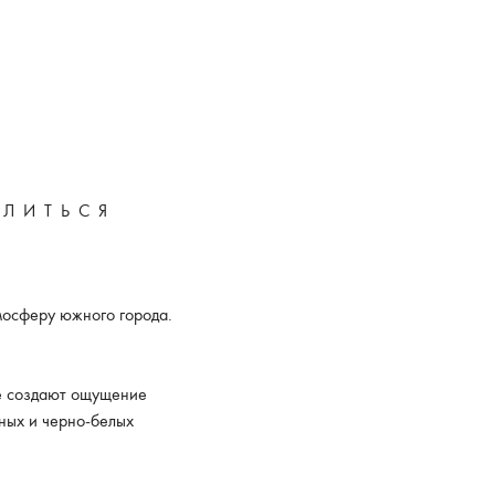
ЛИТЬСЯ
мосферу южного города.
ые создают ощущение
нных и черно-белых