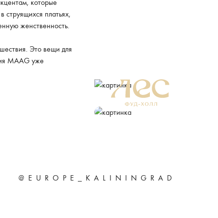
кцентам, которые
в струящихся платьях,
менную женственность.
шествия. Это вещи для
кция MAAG уже
Подробнее
ERID: 2VtzqwfaB1o
@EUROPE_KALININGRAD