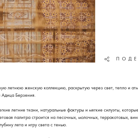
ПОДЕ
ую летнюю женскую коллекцию, раскрытую через свет, тепло и ат
а Адица Берзения.
егкие летние ткани, натуральные фактуры и мягкие силуэты, котор
етовая палитра строится на песочных, молочных, терракотовых, ви
убину лета и игру света с тенью.