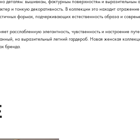
но деталям: вышивкам, фактурным поверхностям и выразительным а
ктер и тонкую декоративность. В коллекции это находит отражение 
астичных формах, подчеркивающих естественность образа и совре
няет расслабленную элегантность, чувственность и настроение путе
жанный, но выразительный летний гардероб. Новая женская колле
ах бренда.
E