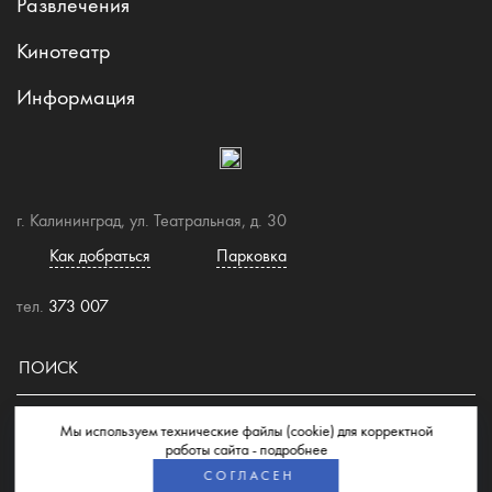
Развлечения
Кинотеатр
Информация
г. Калининград, ул. Театральная, д. 30
Как добраться
Парковка
тел.
373 007
Мы используем технические файлы (cookie) для корректной
© 2026 Торгово-развлекательный центр "Европа"
работы сайта -
подробнее
СОГЛАСЕН