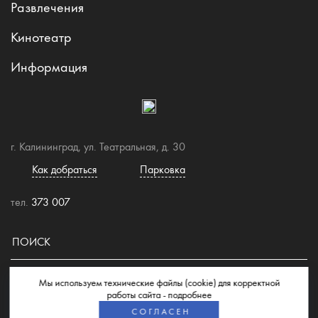
Развлечения
Кинотеатр
Информация
г. Калининград, ул. Театральная, д. 30
Как добраться
Парковка
тел.
373 007
Мы используем технические файлы (cookie) для корректной
© 2026 Торгово-развлекательный центр "Европа"
работы сайта -
подробнее
СОГЛАСЕН