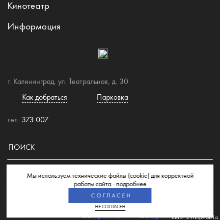
Кинотеатр
Информация
г. Калининград, ул. Театральная, д. 30
Как добраться
Парковка
тел.
373 007
Мы используем технические файлы (cookie) для корректной
© 2026 Торгово-развлекательный центр "Европа"
работы сайта -
подробнее
СОГЛАСЕН
НЕ СОГЛАСЕН
ERID: 2VtzqwfaB1o