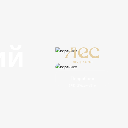
ий
Подробнее
ERID: 2VtzqwfaB1o