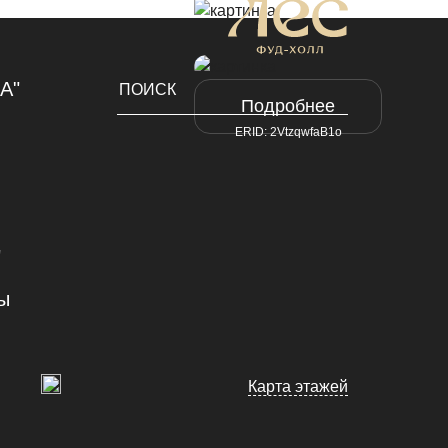
А"
Подробнее
ERID: 2VtzqwfaB1o
"
ы
Карта этажей