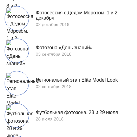
Фотосессия с Дедом Морозом. 1 и 2
декабря
02 декабря 2018
Фотозона «День знаний»
03 сентября 2018
Региональный этап Elite Model Look
02 сентября 2018
Футбольная фотозона. 28 и 29 июля
28 июля 2018